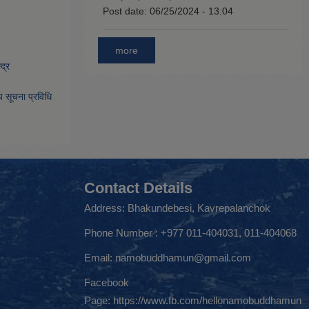
Post date:
06/25/2024 - 13:04
more
द्र
िय सूचना प्रविधि
Contact Details
Address: Bhakundebesi, Kavrepalanchok
Phone Number : +977 011-404031, 011-404068
Email:
namobuddhamun@gmail.com
Facebook
Page:
https://www.fb.com/hellonamobuddhamun