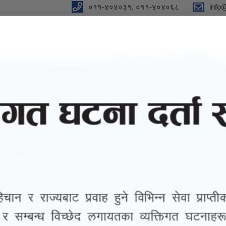
०११-४०४०३१, ०११-४०४०६८
info
y
 Our Strong Campaign"
eports
eGov services
Notices and Information
राज