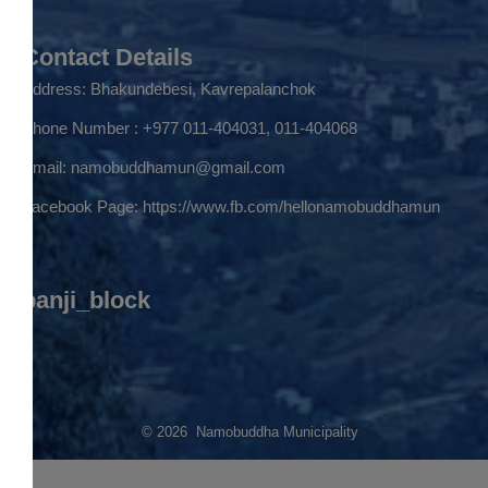
Contact Details
ddress: Bhakundebesi, Kavrepalanchok
hone Number : +977 011-404031, 011-404068
mail:
namobuddhamun@gmail.com
acebook Page:
https://www.fb.com/hellonamobuddhamun
panji_block
© 2026 Namobuddha Municipality