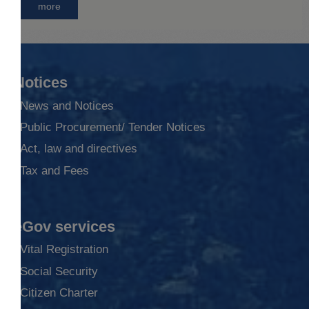
more
Notices
News and Notices
Public Procurement/ Tender Notices
Act, law and directives
Tax and Fees
eGov services
Vital Registration
Social Security
Citizen Charter