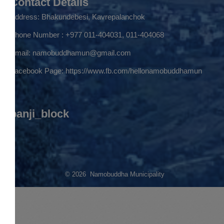
Contact Details
ddress: Bhakundebesi, Kavrepalanchok
hone Number : +977 011-404031, 011-404068
mail:
namobuddhamun@gmail.com
acebook Page:
https://www.fb.com/hellonamobuddhamun
panji_block
© 2026 Namobuddha Municipality