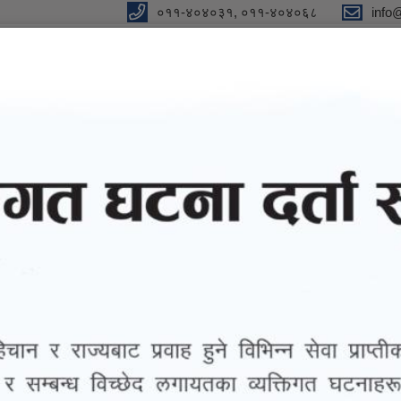
०११-४०४०३१, ०११-४०४०६८
info
y
 Our Strong Campaign"
eports
eGov services
Notices and Information