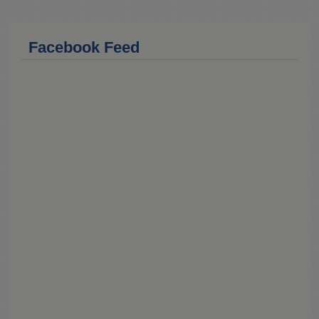
e
b
a
r
Facebook Feed