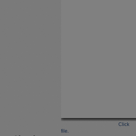
Clic
file.