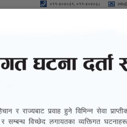
०११-४०४०३१, ०११-४०४०६८
info
y
 Our Strong Campaign"
eports
eGov services
Notices and Information