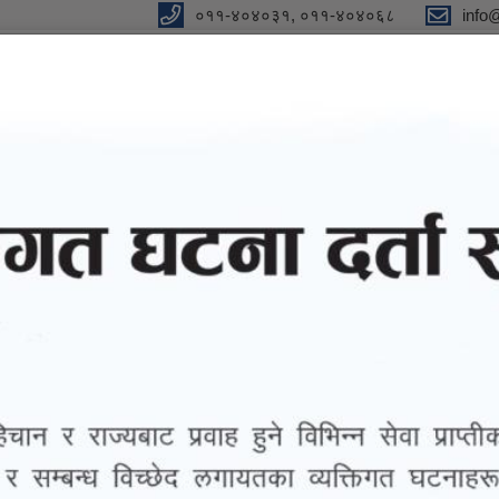
०११-४०४०३१, ०११-४०४०६८
info
y
 Our Strong Campaign"
eports
eGov services
Notices and Information