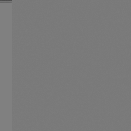
C
u
r
r
e
n
t
V
i
e
w