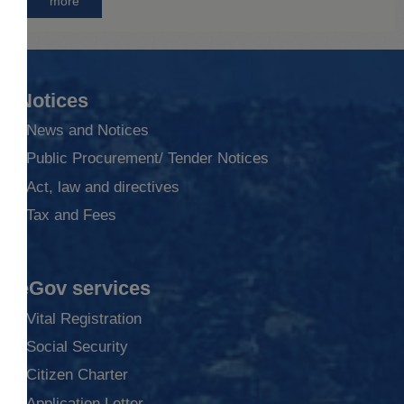
more
Notices
News and Notices
Public Procurement/ Tender Notices
Act, law and directives
Tax and Fees
eGov services
Vital Registration
Social Security
Citizen Charter
Application Letter