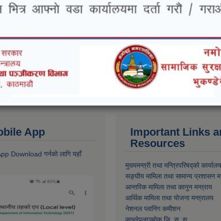
 Mobile App
Important Links 
Resources
 App Download गर्नकाे लागि यहाँ
मुख्यमन्त्री तथा मन्त्रिपरिषद्को कार्याल
सङ्घीय मामिला तथा सामान्य प्रशासन मन
आन्तरिक मामिला तथा कानून मन्त्राय
आर्थिक मामिला तथा याेजना मन्त्रालय
नेशनल प्लानिंग कमीशन
काभ्रेपलाञ्चाेक जि. स. स.