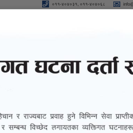
०११-४०४०३१, ०११-४०४०६८
info
y
 Our Strong Campaign"
eports
eGov services
Notices and Information