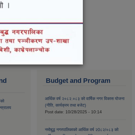
and
Budget and Program
आर्थिक वर्ष २०८२.०८३ को वार्षिक नगर विकास योजना
यको
(नीति, कार्यक्रम तथा बजेट)
्त्रालय
Post date:
10/28/2025 - 10:14
नमोबुद्ध नगरपालिकाको आर्थिक वर्ष २0८२/०८३ को