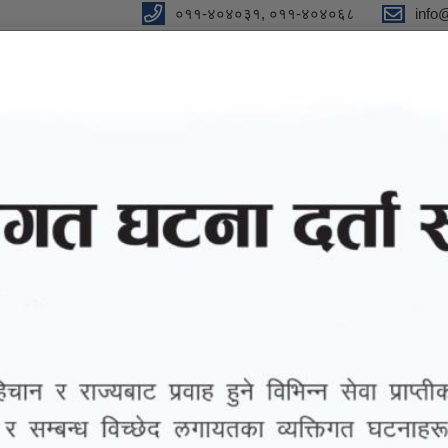
०११-४०४०३१, ०११-४०४०६८
info
y
 Our Strong Campaign"
eports
eGov services
Notices and Information