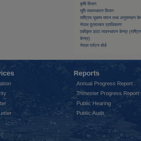
कृषि विभाग
भूमि व्यवस्थापन विभाग
राष्ट्रिय भूकम्प मापन तथा अनुसन्धान केन्
नेपाल दूरसञ्चार प्राधिकरण
एकीकृत डाटा व्यवस्थापन केन्द्र (राष्ट्र
केन्द्र)
नेपाल पर्यटन बोर्ड
ices
Reports
ation
Annual Progress Report
ity
Trimester Progress Report
ter
Public Hearing
Letter
Public Audit
ा