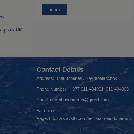
more
द्र
िय सूचना प्रविधि
Contact Details
Address: Bhakundebesi, Kavrepalanchok
Phone Number : +977 011-404031, 011-404068
Email:
namobuddhamun@gmail.com
Facebook
Page:
https://www.fb.com/hellonamobuddhamun