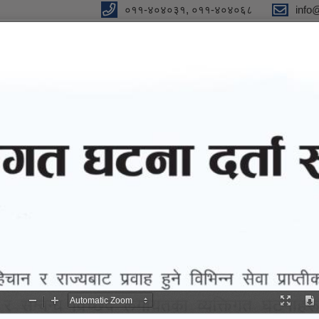
०११-४०४०३१, ०११-४०४०६८
info
y
 Our Strong Campaign"
eports
eGov services
Notices and Information