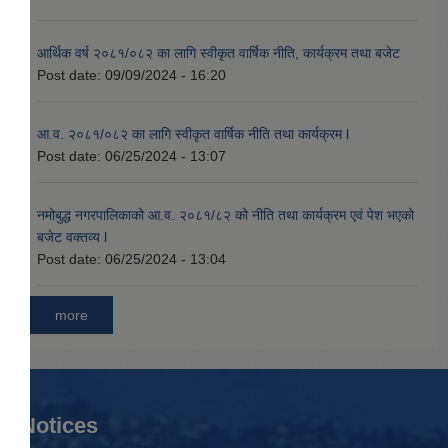
आर्थिक वर्ष २०८१/०८२ का लागि स्वीकृत वार्षिक नीति, कार्यक्रम तथा बजेट
Post date:
09/09/2024 - 16:20
आ.व. २०८१/०८२ का लागि स्वीकृत वार्षिक नीति तथा कार्यक्रम l
Post date:
06/25/2024 - 13:07
नमोबुद्ध नगरपालिकाको आ‍.व. २०८१/८२ को नीति तथा कार्यक्रम एवं पेश भएको
बजेट वक्तव्य l
Post date:
06/25/2024 - 13:04
more
Notices