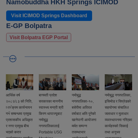
Namobuddha HKH Springs ICIMOD
Visit ICIMOD Springs Dashboard
E-GP Bolpatra
Visit Bolpatra EGP Portal
आर्थिक वर्ष
बागमती प्रदेश
नमोबुद्ध
नमोबुद्ध नगरपालिका,
२०८२/८३ को निति,
सरकारका माननीय
नगरपालिका-१०,
इसिमोड र सिप्रेडको
कार्यक्रम कार्यन्वयन
स्वास्थ्य मन्त्री श्री
बसेरीमा अविरल
सहयोगमा संचालित
गर्ने सम्बन्धमा प्रमुख
किरण थापाज्यूबाट
वर्षाबाट क्षति पुगेको
जलाधार र मुलाधार
प्रशासकीय अधिकृत
नमोबुद्ध
खानेपानी आयोजना
व्यवस्थापनमा गरिएका
र नगर प्रमुख बीच
नगरपालिकालाई
मर्मत सम्पन्न
कार्यहरुको सिकाई
भएको करार
Portable USG
तसम्थाभार
तथा अनुभव