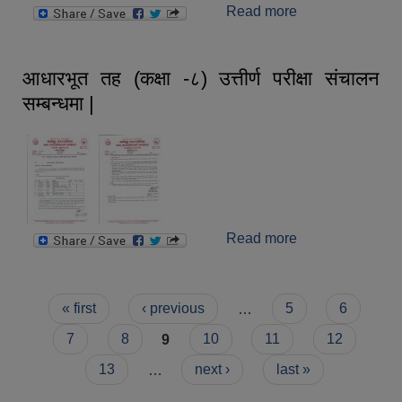
Read more
about सार्वजनिक
विदा सम्बन्धमा ।
आधारभूत तह (कक्षा -८) उत्तीर्ण परीक्षा संचालन
सम्बन्धमा |
Read more
about आधारभूत तह
(कक्षा -८) उत्तीर्ण
परीक्षा संचालन
सम्बन्धमा |
Pages
« first
‹ previous
…
5
6
7
8
9
10
11
12
13
…
next ›
last »