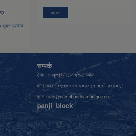
more
द्र
िय सूचना प्रविधि
सम्पर्क
ठेगाना : भकुण्डेबेसी , काभ्रेपलाञ्चोक
फोन नम्बर : +९७७ ०११-४०४०३१, ०११-४०४०६८
इमेल :
info@namobuddhamun.gov.np
panji_block