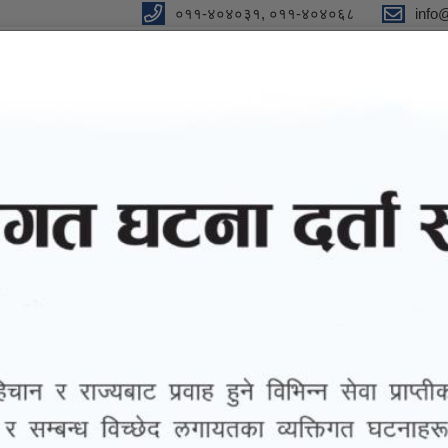
०११-४०४०३१, ०११-४०४०६८
info
न"
विधुतीय शुसासन सेवा
सूचना तथा जानकारी
ग्यालरी
तथ्याङ्