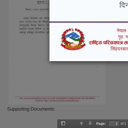
Supporting Documents:
Page:
of 1