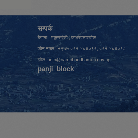
सम्पर्क
ठेगाना : भकुण्डेबेसी , काभ्रेपलाञ्चोक
फोन नम्बर : +९७७ ०११-४०४०३१, ०११-४०४०६८
इमेल :
info@namobuddhamun.gov.np
panji_block