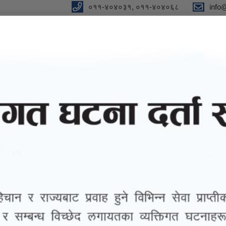
०११-४०४०३१, ०११-४०४०६८
info
न"
विधुतीय शुसासन सेवा
सूचना तथा जानकारी
ग्यालरी
तथ्याङ्
राजश्व सेवा प्रवाह सुचारु सम्बन्धमा !!!