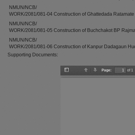
NMUN/NCB/
WORK/2081/081-04 Construction of Ghattedada Ratamate
NMUN/NCB/
WORK/2081/081-05 Construction of Buchchakot BP Rajma
NMUN/NCB/
WORK/2081/081-06 Construction of Kanpur Dadagaun Hud
Supporting Documents:
Page:
of 1
T
P
N
o
r
e
g
e
x
g
v
t
l
i
e
o
S
u
i
s
d
e
b
a
r