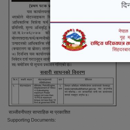
सञ्जीवनीपत्र साप्ताहिक मा प्रकाशित
Supporting Documents: