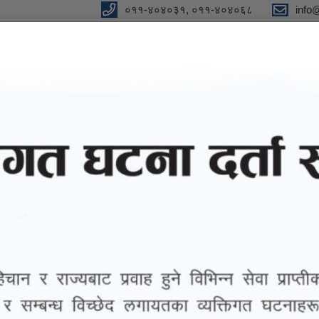
०११-४०४०३१, ०११-४०४०६८
info
न"
विधुतीय शुसासन सेवा
सूचना तथा जानकारी
ग्यालरी
तथ्याङ्
िएकाे सूचना