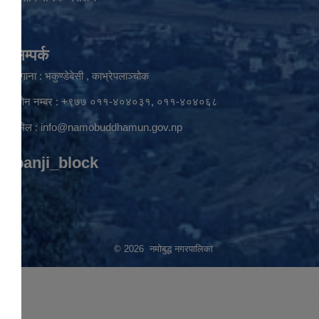
म्पर्क
ेगाना : भकुण्डेबेसी , काभ्रेपलाञ्चोक
ोन नम्बर : +९७७ ०११-४०४०३१, ०११-४०४०६८
मेल :
info@namobuddhamun.gov.np
panji_block
© 2026 नमोबुद्ध नगरपालिका