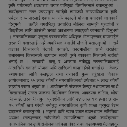
कृषि पर्यटनको अवधारणा तयार पारिएको तिमल्सिनाले बताउनुभयो ।
कार्यक्रममा नगर उपप्रमुख रामदेवी तामाङले नगरपालिकामा कृषि,
पर्यटन र व्यापारलाई एकसाथ अघि बढाउने योजना बनाएको जानकारी
दिनुभयो । उहाँले नगरभित्र उत्पादित मौलिक सामग्री प्रदर्शनी र
बिक्रीका लागि कोसेली घरको अवधारणा ल्याइएको जानकारी दिनुभयो
। नगरपालिकाका प्रमुख प्रशासकीय अधिकृत भोलाप्रसाद चापागाईंले
तरकारी बजारलाई अझै व्यवस्थित बनाउँदै लैजाने बताउनुभयो । सबै
वडाका किसानको नेटवर्क बनाउने, काठमाडौंका साथै तराईका
बजारसम्म किसानको उत्पादन सहजै पुग्ने व्यवस्था मिलाउने उहाँको
भनाई छ । तरकारी, मासु र अण्डामा नमोबुद्ध नगरपालिकालाई
आत्मनिर्भर बनाउने योजना अघि सारिएको चापागाईंको भनाई छ । केन्द्र
स्थापनाका लागि फलफूल तथा तरकारी मुल्य श्रृंखला विकास
आयोजनाबाट १५ लाख रुपैयाँ र नगरपालिकाको तर्फबाट ५ लाख रुपैयाँ
सहयोग प्राप्त भएको छ । आयोजनाले संकलन केन्द्र स्थापनाका साथै
किसानलाई उन्नत जातका बिउबिजन वितरण, आवश्यक तालिम, थोपा
सिञ्चाई, तरकारी नमुना प्रदर्शनीका लागि २४ लाख १९ हजार ७ सय
२५ रुपैयाँ खर्च गरेको नमोबुद्ध नगरपालिका कृषि शाखा प्रमुख रेशम
दाहालले बताउनुभयो । भकुण्डे कृषि उपज बजार व्यवस्थापन समितिका
अध्यक्ष भरतप्रसाद न्यौपानेको सभापतित्वमा भएको कार्यक्रममा
नगरपालिकाका कृषि संयोजक एवं वडा नंवर ९ का वडाअध्यक्ष मेलवहादुर