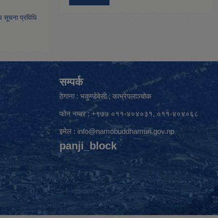
िय सूचना प्रविधि
सम्पर्क
ठेगाना : भकुण्डेबेसी , काभ्रेपलाञ्चोक
फोन नम्बर : +९७७ ०११-४०४०३१, ०११-४०४०६८
इमेल :
info@namobuddhamun.gov.np
panji_block