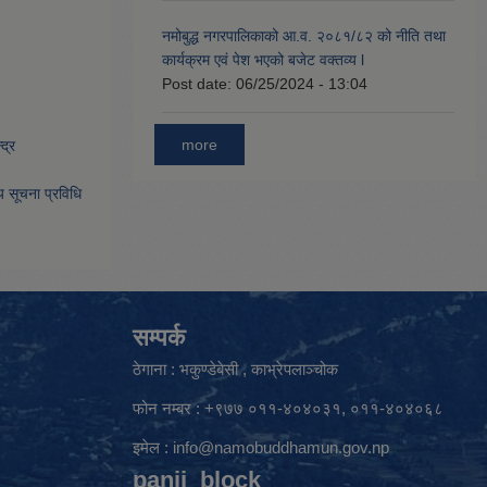
नमोबुद्ध नगरपालिकाको आ‍.व. २०८१/८२ को नीति तथा
कार्यक्रम एवं पेश भएको बजेट वक्तव्य l
Post date:
06/25/2024 - 13:04
more
द्र
िय सूचना प्रविधि
सम्पर्क
ठेगाना : भकुण्डेबेसी , काभ्रेपलाञ्चोक
फोन नम्बर : +९७७ ०११-४०४०३१, ०११-४०४०६८
इमेल :
info@namobuddhamun.gov.np
panji_block