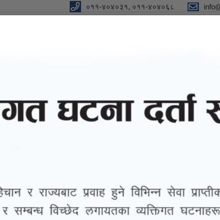
०११-४०४०३१, ०११-४०४०६८
info
न"
विधुतीय शुसासन सेवा
सूचना तथा जानकारी
ग्यालरी
तथ्याङ्
राजश्व सेवा प्रवाह सु
आवह्वान सम्बन्धी सूचना !!!
्तरताको लागि प्रस्ताव आवह्वान सम्बन्धी सूचना !!!