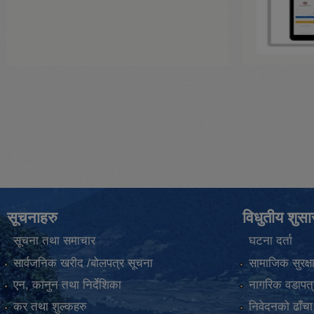
सूचनाहरु
विधुतीय शुस
सूचना तथा समाचार
घटना दर्ता
सार्वजनिक खरीद /बोलपत्र सूचना
सामाजिक सुरक्ष
एन, कानुन तथा निर्देशिका
नागरिक वडापत्
कर तथा शुल्कहरु
निवेदनको ढाँचा